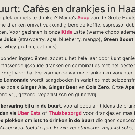
buurt: Cafés en drankjes in Ha
re plek om iets te drinken? Mama’s
Soup
aan de Grote Houts
rme dranken omvat vakkundig bereide koffie, espresso, du
ken. Voor gezinnen is onze
Kids
Latte (warme chocolademel
e Juice
(strawberry, açaí, blueberry, mango),
Green Boost
la whey protein, oat milk).
nden ingrediënten, zodat u het hele jaar door kunt geniet
erfrissende ijskoude dranken en combinaties met het beste 
r zorgt voor hartverwarmende warme dranken en varianten r
e Lemonade
wordt aangeboden in variaties met seizoensfru
ies zoals
Ginger Ale
,
Ginger Beer
en
Cola Zero
. Onze
Aper
holvrij, gezond, veganistisch en glutenvrij.
kervaring bij u in de buurt
, vooral populair tijdens de bru
 dan via
Uber Eats
of
Thuisbezorgd
voor drankjes en maalt
 plekken om iets te drinken in de buurt
die geen concessi
Alleen kaartbetalingen. Er zijn vegetarische, veganistische, 