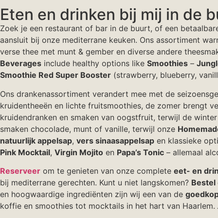
Eten en drinken bij mij in de 
Zoek je een restaurant of bar in de buurt, of een betaalba
aansluit bij onze mediterrane keuken. Ons assortiment wa
verse thee met munt & gember en diverse andere theesma
Beverages
include healthy options like
Smoothies
–
Jungl
Smoothie Red Super Booster
(strawberry, blueberry, vanil
Ons drankenassortiment verandert mee met de seizoensgebo
kruidentheeën en lichte fruitsmoothies, de zomer brengt v
kruidendranken en smaken van oogstfruit, terwijl de winte
smaken chocolade, munt of vanille, terwijl onze
Homemad
natuurlijk appelsap
,
vers sinaasappelsap
en klassieke opt
Pink Mocktail
,
Virgin Mojito
en
Papa’s Tonic
– allemaal alco
Reserveer
om te genieten van onze complete
eet- en drin
bij mediterrane gerechten. Kunt u niet langskomen?
Bestel
en hoogwaardige ingrediënten zijn wij een van de
goedkope
koffie en smoothies tot mocktails in het hart van Haarlem.