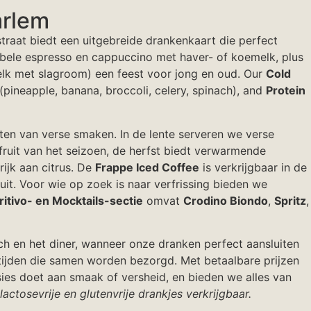
arlem
traat biedt een uitgebreide drankenkaart die perfect
bbele espresso en cappuccino met haver- of koemelk, plus
k met slagroom) een feest voor jong en oud. Our
Cold
(pineapple, banana, broccoli, celery, spinach), and
Protein
en van verse smaken. In de lente serveren we verse
fruit van het seizoen, de herfst biedt verwarmende
ijk aan citrus. De
Frappe Iced Coffee
is verkrijgbaar in de
it. Voor wie op zoek is naar verfrissing bieden we
itivo- en Mocktails-sectie
omvat
Crodino Biondo
,
Spritz
,
nch en het diner, wanneer onze dranken perfect aansluiten
ijden die samen worden bezorgd. Met betaalbare prijzen
es doet aan smaak of versheid, en bieden we alles van
lactosevrije en glutenvrije drankjes verkrijgbaar.