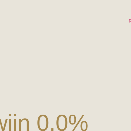
R
wijn 0,0%