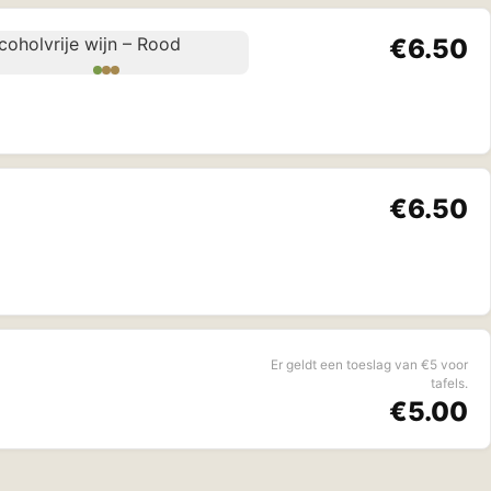
€6.50
€6.50
Er geldt een toeslag van €5 voor
tafels.
€5.00