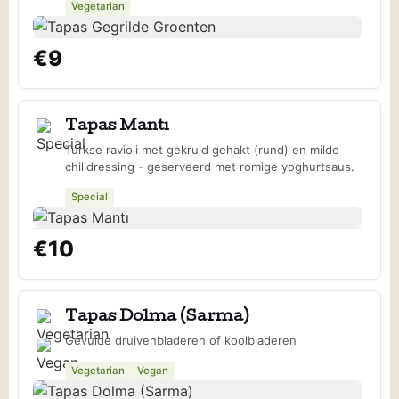
Vegetarian
€9
Tapas Mantı
Turkse ravioli met gekruid gehakt (rund) en milde
chilidressing - geserveerd met romige yoghurtsaus.
Special
€10
Tapas Dolma (Sarma)
Gevulde druivenbladeren of koolbladeren
Vegetarian
Vegan