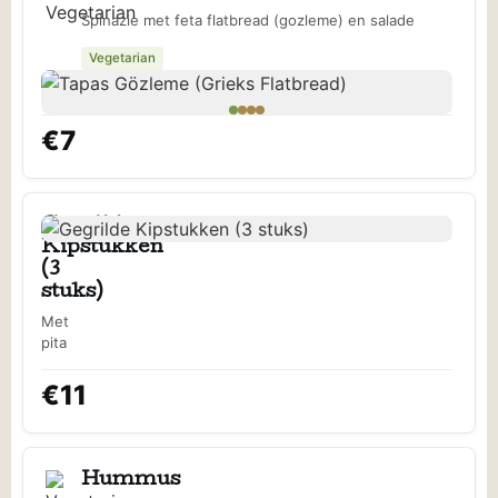
Spinazie met feta flatbread (gozleme) en salade
Vegetarian
€7
Gegrilde
Kipstukken
(3
stuks)
Met
pita
€11
Hummus