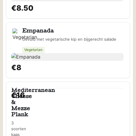
€8.50
Empanada
Gevuld met vegetarische kip en bijgerecht salade
Vegetarian
€8
Mediterranean
€16
Cheese
&
Mezze
Plank
3
soorten
kaas