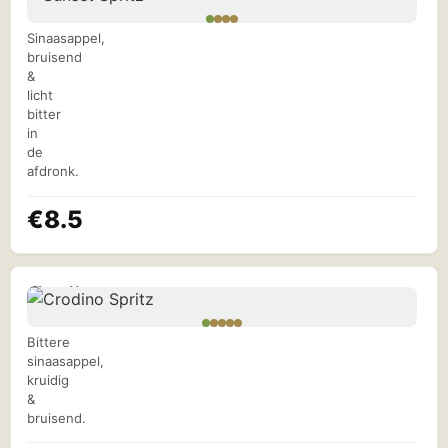
Spritz
Sinaasappel,
bruisend
&
licht
bitter
in
de
afdronk.
€8.5
Crodino
Spritz
Bittere
sinaasappel,
kruidig
&
bruisend.