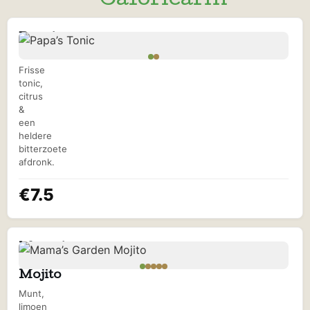
- Caloriearm
Papa’s
Tonic
Frisse
tonic,
citrus
&
een
heldere
bitterzoete
afdronk.
€7.5
Mama’s
Garden
Mojito
Munt,
limoen