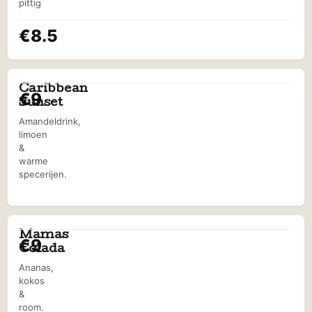
pittig
€8.5
Caribbean
€9
Sunset
Amandeldrink,
limoen
&
warme
specerijen.
Mamas
€9
Colada
Ananas,
kokos
&
room.