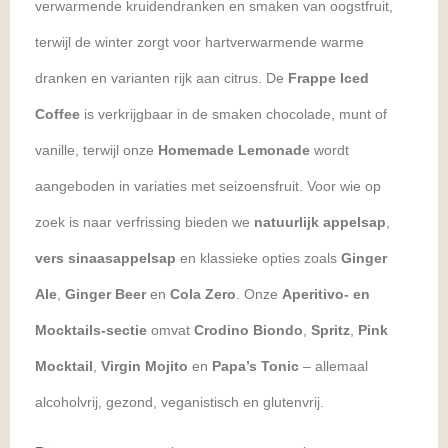
verwarmende kruidendranken en smaken van oogstfruit,
terwijl de winter zorgt voor hartverwarmende warme
dranken en varianten rijk aan citrus. De
Frappe Iced
Coffee
is verkrijgbaar in de smaken chocolade, munt of
vanille, terwijl onze
Homemade Lemonade
wordt
aangeboden in variaties met seizoensfruit. Voor wie op
zoek is naar verfrissing bieden we
natuurlijk appelsap
,
vers sinaasappelsap
en klassieke opties zoals
Ginger
Ale
,
Ginger Beer
en
Cola Zero
. Onze
Aperitivo- en
Mocktails-sectie
omvat
Crodino Biondo
,
Spritz
,
Pink
Mocktail
,
Virgin Mojito
en
Papa’s Tonic
– allemaal
alcoholvrij, gezond, veganistisch en glutenvrij.