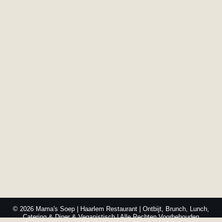
© 2026 Mama's Soep | Haarlem Restaurant | Ontbijt, Brunch, Lunch,
Catering & Diner & Veganistisch | Alle Rechten Voorbehouden