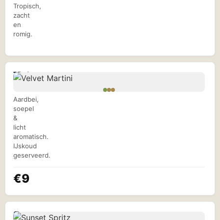
Tropisch,
zacht
en
romig.
Velvet
Martini
Aardbei,
soepel
&
licht
aromatisch.
IJskoud
geserveerd.
€9
Sunset