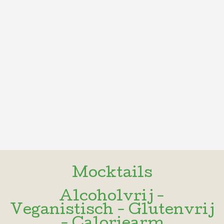
Mocktails
Jungle
Groene
Alcoholvrij -
Veganistisch - Glutenvrij
boost
Sap