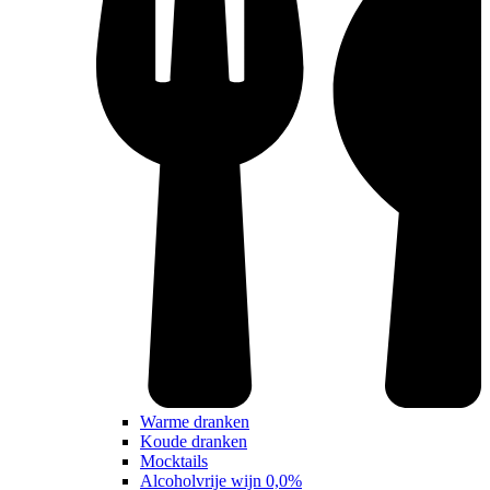
Warme dranken
Koude dranken
Mocktails
Alcoholvrije wijn 0,0%