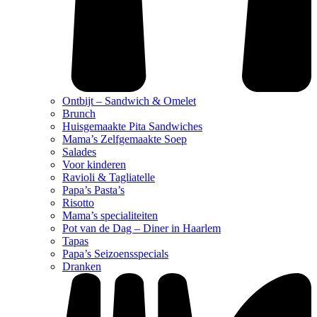
Ontbijt – Sandwich & Omelet
Brunch
Huisgemaakte Pita Sandwiches
Mama’s Zelfgemaakte Soep
Salades
Voor kinderen
Ravioli & Tagliatelle
Papa’s Pasta’s
Risotto
Mama’s specialiteiten
Pot van de Dag – Diner in Haarlem
Tapas
Papa’s Seizoensspecials
Dranken