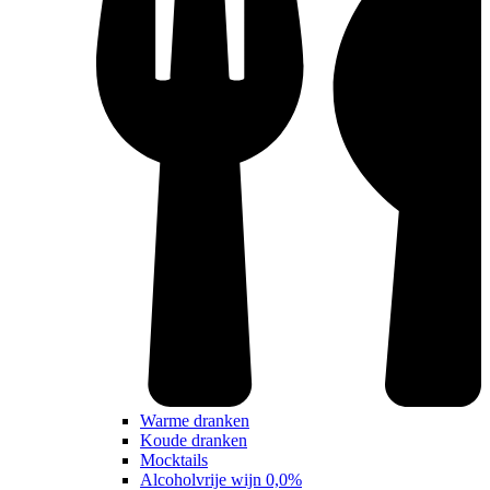
Warme dranken
Koude dranken
Mocktails
Alcoholvrije wijn 0,0%