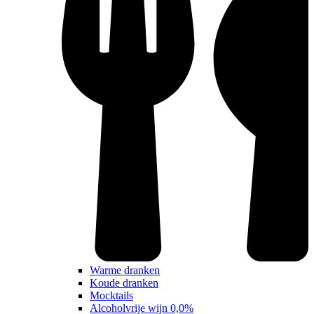
Warme dranken
Koude dranken
Mocktails
Alcoholvrije wijn 0,0%