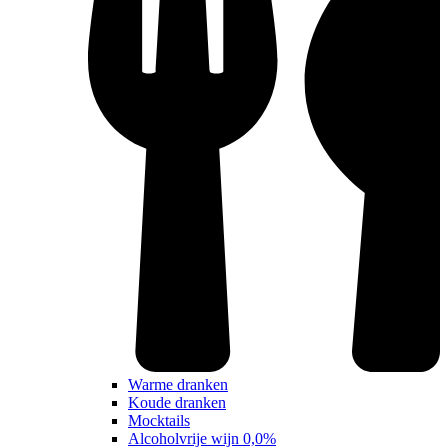
Warme dranken
Koude dranken
Mocktails
Alcoholvrije wijn 0,0%