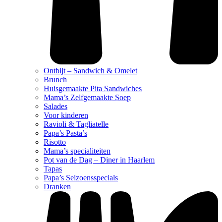
Ontbijt – Sandwich & Omelet
Brunch
Huisgemaakte Pita Sandwiches
Mama’s Zelfgemaakte Soep
Salades
Voor kinderen
Ravioli & Tagliatelle
Papa’s Pasta’s
Risotto
Mama’s specialiteiten
Pot van de Dag – Diner in Haarlem
Tapas
Papa’s Seizoensspecials
Dranken