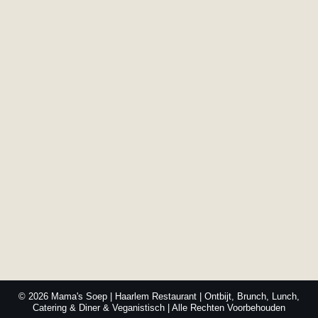
© 2026 Mama's Soep | Haarlem Restaurant | Ontbijt, Brunch, Lunch,
Catering & Diner & Veganistisch | Alle Rechten Voorbehouden