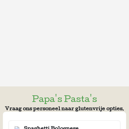
Papa's Pasta's
Penne
Spinazie
Vraag ons personeel naar glutenvrije opties.
Alfredo
Spaghetti