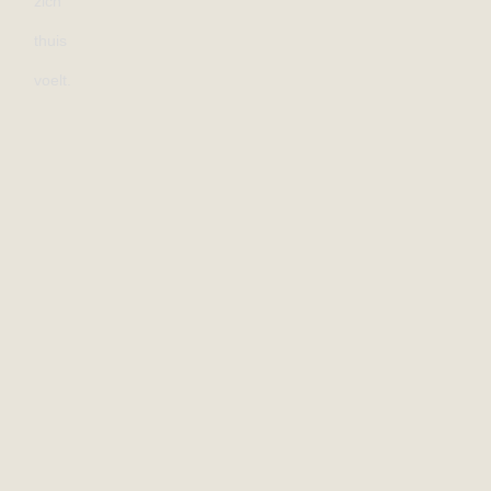
zich
thuis
voelt.