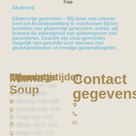
Glutenvrij
Glutenvrije gerechten
– Wij doen ons uiterste
best om kruisbesmetting te voorkomen bij het
bereiden van glutenvrije gerechten; echter, wij
kunnen de afwezigheid van glutensporen niet
garanderen. Daarom zijn deze gerechten
mogelijk niet geschikt voor mensen met
glutenproblemen of ernstige glutenallergieën.
Contact
Mama's
Informatie
Openingstijden
Soup
Maandag : 11:00 - 21:00
Menu
gegeven
(PDF)
Dinsdag : Gesloten
Mama’s
Woensdag : 11:00 - 21:00
Catering
Mama's Soep Haarlem Grote Hout
Donderdag : 11:00 - 21:00
BYOB
Soup
Tel: 0 625 17 08 49
Vrijdag : 11:00 - 21:00
Over
info@mamassoup.nl
Haarlem
Zaterdag : 111:00 - 21:30
ons
Zondag : 11:00 - 21:00
brengt
Blog